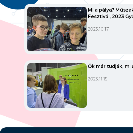
Mi a pálya? Műszak
Fesztivál, 2023 Gy
2023.10.17
Ők már tudják, mi 
2023.11.15