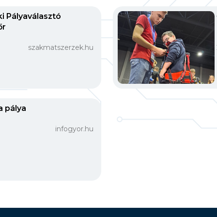
i Pályaválasztó
őr
szakmatszerzek.hu
a pálya
infogyor.hu