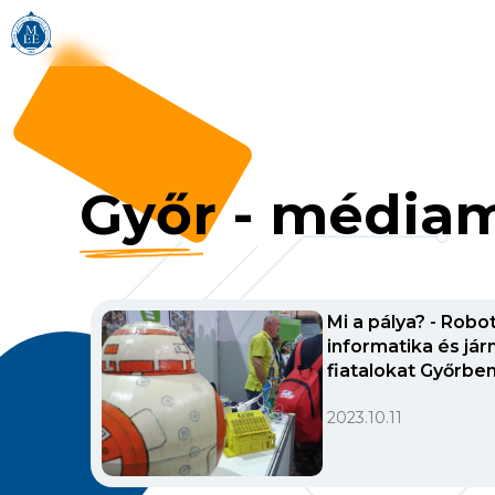
Győr
-
médiam
Mi a pálya? - Robo
informatika és jár
fiatalokat Győrben
2023.10.11