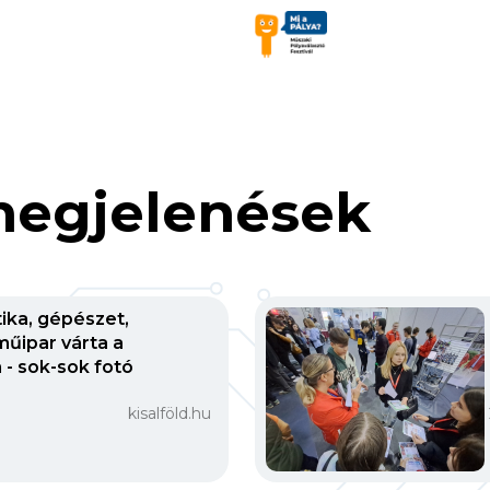
egjelenések
tika, gépészet,
műipar várta a
 - sok-sok fotó
kisalföld.hu