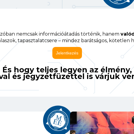
ézóban nemcsak információátadás történik, hanem
való
laszok, tapasztalatcsere – mindez barátságos, kötetlen
És hogy teljes legyen az élmény,
al és jegyzetfüzettel is várjuk v