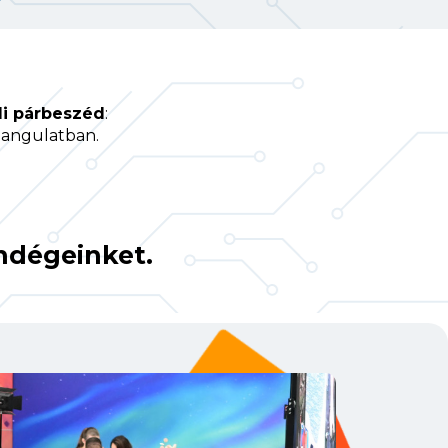
di párbeszéd
:
 hangulatban.
endégeinket.