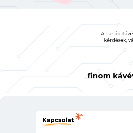
A Tanári Káv
kérdések, vá
finom kávév
Kapcsolat