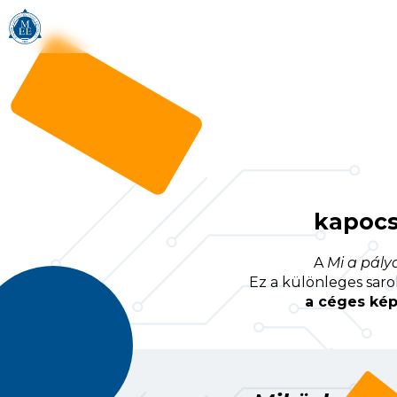
kapocs
A
Mi a pály
Ez a különleges saro
a céges kép