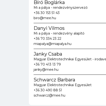
Bíró Boglárka
Mi a pálya - rendezvényszervező
+36 30 153 51 43
biro@mee.hu
Danyi Vilmos
Mi a pálya - rendezvény alapító
+36 70 334 23 22
miapalya@miapalya.hu
Janky Csaba
Magyar Elektrotechnikai Egyesület - irodav
+36 70 413 13 79
janky@mee.hu
Schwarcz Barbara
Magyar Elektrotechnikai Egyesület
+36 30 490 88 51
schwarcz@mee.hu