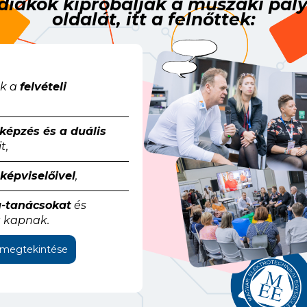
diákok kipróbálják a műszaki pál
oldalát, itt a felnőttek:
ak a
felvételi
képzés és a duális
t,
képviselőivel
,
a-tanácsokat
és
t kapnak.
megtekintése