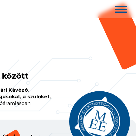
 között
ári Kávézó
.
usokat, a szülőket,
ióáramlásban.