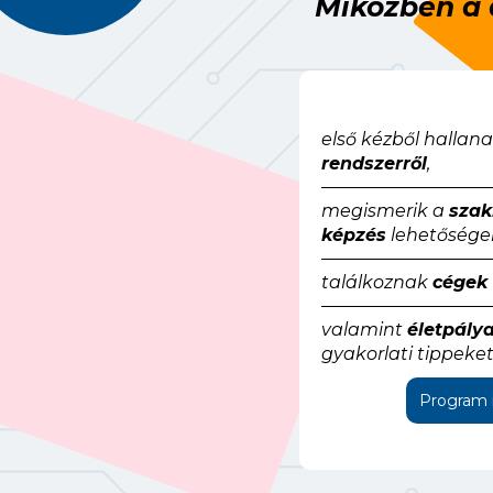
Miközben a 
első kézből hallan
rendszerről
,
megismerik a
szak
képzés
lehetőségei
találkoznak
cégek 
valamint
életpály
gyakorlati tippeke
Program 